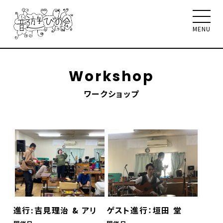
MENU
Workshop
ワークショップ
音遊びの会について
お知らせ
イベント
ワークショップ
聴く、見る、読む
メンバー
サポート
お問合せ
Select Language
▼
進行:吉見理治 & アリ
ゲスト進行：垣田 堂