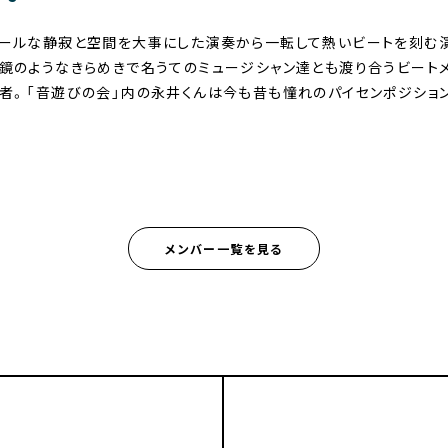
ールな静寂と空間を大事にした演奏から一転して熱いビートを刻む
鏡のようなきらめきで名うてのミュージシャン達とも渡り合うビート
者。「音遊びの会」内の永井くんは今も昔も憧れのパイセンポジショ
メンバー一覧を見る