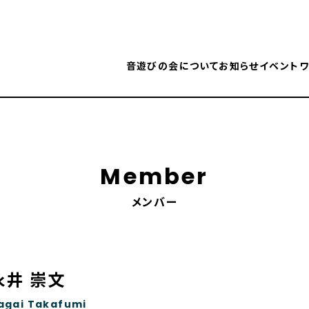
音遊びの会について
お知らせ
イベント
ワ
Member
メンバー
永井 崇文
agai Takafumi