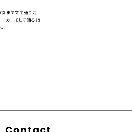
演奏まで文字通り万
メーカーそして踊る指
ン。
Contact