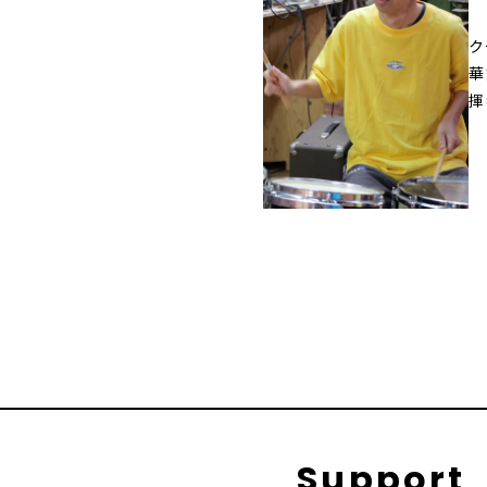
ク
華
揮
Support