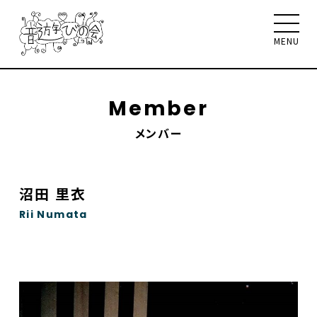
MENU
Member
メンバー
音遊びの会について
お知らせ
イベント
ワークショップ
聴く、見る、読む
沼田 里衣
メンバー
サポート
Rii Numata
お問合せ
Select Language
▼