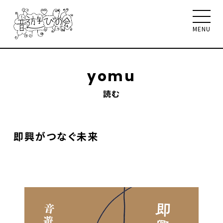
MENU
yomu
読む
音遊びの会について
お知らせ
イベント
ワークショップ
聴く、見る、読む
即興がつなぐ未来
メンバー
サポート
お問合せ
Select Language
▼