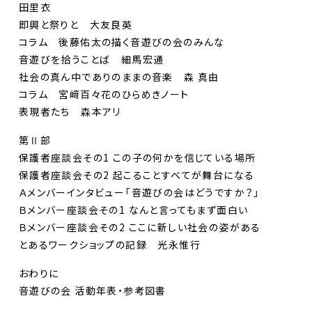
田里衣
即興と祭りと 大友良英
コラム 後藤佑太の描く音遊びの会のみんな
音遊びを拾うことば 細馬宏通
社会の真ん中でありのままの音楽 森 真由
コラム 宮﨑百々花のひらめきノート
表現者たち 森本アリ
第Ⅱ部
保護者座談会その1 この子の何かを信じている場所
保護者座談会その2 起こることすべてが舞台になる
Ａメンバーインタビュー「音遊びの会はどうですか？」
Ｂメンバー座談会その1 なんと言ってもまず面白い
Ｂメンバー座談会その2 ここに新しい社会の姿がある
とあるワークショップの記録 光永惟行
おわりに
音遊びの会 活動年表・参考図書