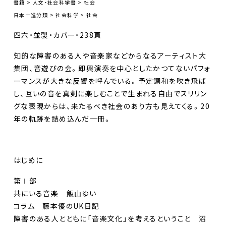
書籍 > 人文・社会科学書 > 社会
日本十進分類 > 社会科学 > 社会
四六・並製・カバー・238頁
知的な障害のある人や音楽家などからなるアーティスト大
集団、音遊びの会。即興演奏を中心としたかつてないパフォ
ーマンスが大きな反響を呼んでいる。予定調和を吹き飛ば
し、互いの音を真剣に楽しむことで生まれる自由でスリリン
グな表現からは、来たるべき社会のあり方も見えてくる。20
年の軌跡を詰め込んだ一冊。
はじめに
第Ⅰ部
共にいる音楽 飯山ゆい
コラム 藤本優のUK日記
障害のある人とともに「音楽文化」を考えるということ 沼