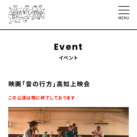
MENU
Event
イベント
音遊びの会について
お知らせ
イベント
ワークショップ
聴く、見る、読む
映画「音の行方」高知上映会
メンバー
サポート
お問合せ
この公演は既に終了しております
Select Language
▼