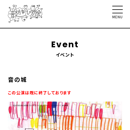
MENU
Event
イベント
音遊びの会について
お知らせ
イベント
ワークショップ
聴く、見る、読む
音の城
メンバー
サポート
お問合せ
この公演は既に終了しております
Select Language
▼