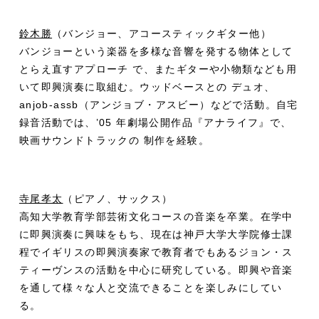
鈴木勝
（バンジョー、アコースティックギター他）
バンジョーという楽器を多様な音響を発する物体として
とらえ直すアプローチ で、またギターや小物類なども用
いて即興演奏に取組む。ウッドベースとの デュオ、
anjob-assb（アンジョブ・アスビー）などで活動。自宅
録音活動では、’05 年劇場公開作品『アナライフ』で、
映画サウンドトラックの 制作を経験。
寺尾孝太
（ピアノ、サックス）
高知大学教育学部芸術文化コースの音楽を卒業。在学中
に即興演奏に興味をもち、現在は神戸大学大学院修士課
程でイギリスの即興演奏家で教育者でもあるジョン・ス
ティーヴンスの活動を中心に研究している。即興や音楽
を通して様々な人と交流できることを楽しみにしてい
る。