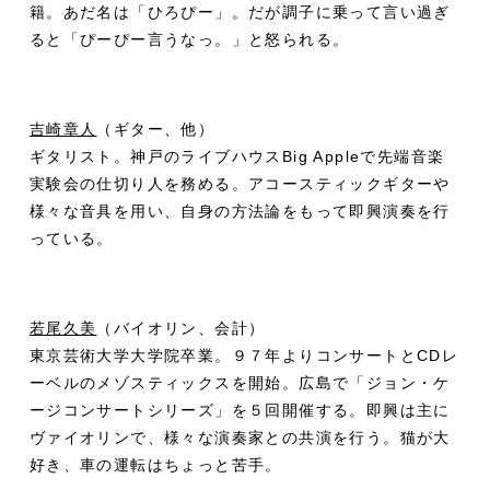
籍。あだ名は「ひろぴー」。だが調子に乗って言い過ぎ
ると「ぴーぴー言うなっ。」と怒られる。
吉崎章人
（ギター、他）
ギタリスト。神戸のライブハウスBig Appleで先端音楽
実験会の仕切り人を務める。アコースティックギターや
様々な音具を用い、自身の方法論をもって即興演奏を行
っている。
若尾久美
（バイオリン、会計）
東京芸術大学大学院卒業。９７年よりコンサートとCDレ
ーベルのメゾスティックスを開始。広島で「ジョン・ケ
ージコンサートシリーズ」を５回開催する。即興は主に
ヴァイオリンで、様々な演奏家との共演を行う。猫が大
好き、車の運転はちょっと苦手。