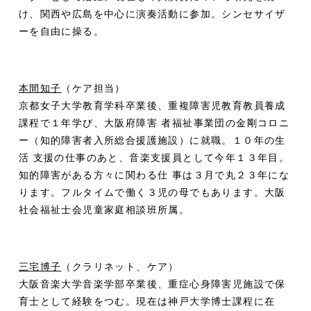
け、関西や広島を中心に演奏活動に参加。シンセサイザ
ーを自由に操る。
本間知子
（ケア担当）
京都女子大学教育学科卒業後、重複障害児教育教員養成
課程で１年学び、大阪府障害 者福祉事業団の金剛コロニ
ー（知的障害者入所総合援護施設）に就職。１０年の生
活 支援の仕事のあと、音楽支援員として今年１３年目。
知的障害がある方々に関わる仕 事は３月で丸２３年にな
ります。フルタイムで働く３児の母でもあります。大阪
社会福祉士会児童家庭相談班所属。
三宅博子
（クラリネット、ケア）
大阪音楽大学音楽学部卒業後、重症心身障害児施設で保
育士として経験をつむ。現在は神戸大学博士課程に在