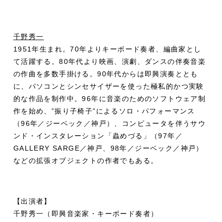
千野秀一
1951年生まれ。70年よりキーボード奏者、編曲家とし
て活躍する。80年代より映画、演劇、ダンスの伴奏音楽
の作曲を多数手掛ける。90年代からは即興演奏ととも
に、パソコンとシンセサイザーを使った極私的かつ実験
的な作品を制作中。96年に音楽のためのソフトウェア制
作を始め、”振り子椅子”によるソロ・パフォーマンス
（96年／ジーベック／神戸）、コンピュータを伴うサウ
ンド・インスタレーション「蟲めづる」（97年／
GALLERY SARGE／神戸、98年／ジーベック／神戸）
などの拡張オブジェクトの作者でもある。
【出演者】
千野秀一（即興音楽家・キーボード奏者）