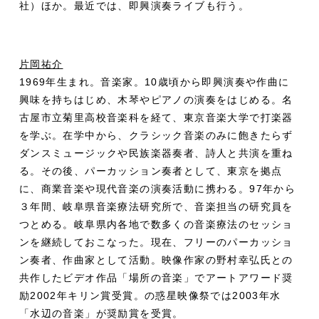
社）ほか。最近では、即興演奏ライブも行う。
片岡祐介
1969年生まれ。音楽家。10歳頃から即興演奏や作曲に
興味を持ちはじめ、木琴やピアノの演奏をはじめる。名
古屋市立菊里高校音楽科を経て、東京音楽大学で打楽器
を学ぶ。在学中から、クラシック音楽のみに飽きたらず
ダンスミュージックや民族楽器奏者、詩人と共演を重ね
る。その後、パーカッション奏者として、東京を拠点
に、商業音楽や現代音楽の演奏活動に携わる。97年から
３年間、岐阜県音楽療法研究所で、音楽担当の研究員を
つとめる。岐阜県内各地で数多くの音楽療法のセッショ
ンを継続しておこなった。現在、フリーのパーカッショ
ン奏者、作曲家として活動。映像作家の野村幸弘氏との
共作したビデオ作品「場所の音楽」でアートアワード奨
励2002年キリン賞受賞。の惑星映像祭では2003年水
「水辺の音楽」が奨励賞を受賞。