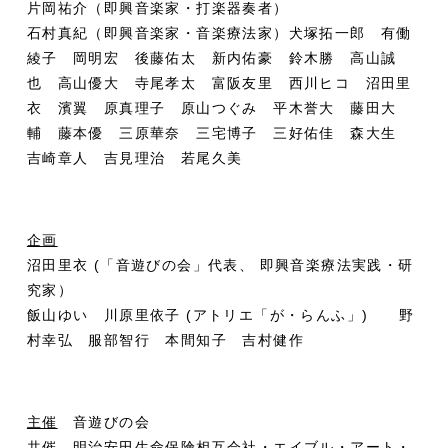
片岡祐介（即興音楽家・打楽器奏者）
石村真紀（即興音楽家・音楽療法家）犬塚拓一郎 有働
綾子 岡明宏 後藤佑太 新内佑豪 鈴木勝 高山誠
也 高山優大 寺尾孝太 富阪友里 西川ヒコ 沼田里
衣 濱翼 原真理子 原山つぐみ 平木誉大 藤田大
輔 藤本優 三原華奈 三宅博子 三好佑佳 森大生
吉崎章人 吉見理治 若尾久美
企画
沼田里衣 (「音遊びの会」代表、 即興音楽療法実践・研
究家）
飯山ゆい 川原里依子 (アトリエ「が・らんふ」) 野
村幸弘 服部智行 本間知子 吉村健作
主催
音遊びの会
共催
明治安田生命保険相互会社・エイブル・アート・