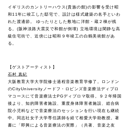
イギリスのカントリーハウス(貴族の館)の影響を受け昭
和11年に竣工した邸宅で、設計は様式建築の名手といわ
れた渡邊節。 ゆったりとした敷地に洋館・蔵２棟が残
る。(阪神淡路大震災で和館が倒壊) 立地環境は閑静な高
級住宅街で、近傍には昭和９年竣工の白鶴美術館があ
る。
【ゲストアーティスト】
石村 真紀
大阪教育大学大学院修士過程音楽教育学修了。ロンドン
のCityUniversityノードフ・ロビンズ音楽療法ディプロ
マコースにて音楽療法士PGディプロマ取得。９２年帰国
後より、知的障害者施設、重度身体障害者施設、総合病
院小児科などで音楽療法のセッションを行い現在も継続
中。同志社女子大学専任講師を経て相愛大学助教授。著
書に「即興による音楽療法の実際」（共著、音楽之友