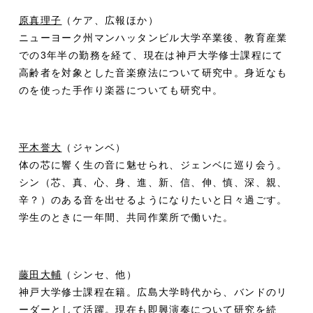
原真理子
（ケア、広報ほか）
ニューヨーク州マンハッタンビル大学卒業後、教育産業
での3年半の勤務を経て、現在は神戸大学修士課程にて
高齢者を対象とした音楽療法について研究中。身近なも
のを使った手作り楽器についても研究中。
平木誉大
（ジャンベ）
体の芯に響く生の音に魅せられ、ジェンベに巡り会う。
シン（芯、真、心、身、進、新、信、伸、慎、深、親、
辛？）のある音を出せるようになりたいと日々過ごす。
学生のときに一年間、共同作業所で働いた。
藤田大輔
（シンセ、他）
神戸大学修士課程在籍。広島大学時代から、バンドのリ
ーダーとして活躍。現在も即興演奏について研究を続