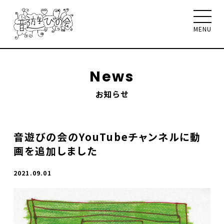
MENU
News
お知らせ
音遊びの会について
お知らせ
イベント
ワークショップ
聴く、見る、読む
音遊びの会のYouTubeチャンネルに動
メンバー
サポート
画を追加しました
お問合せ
Select Language
▼
2021.09.01