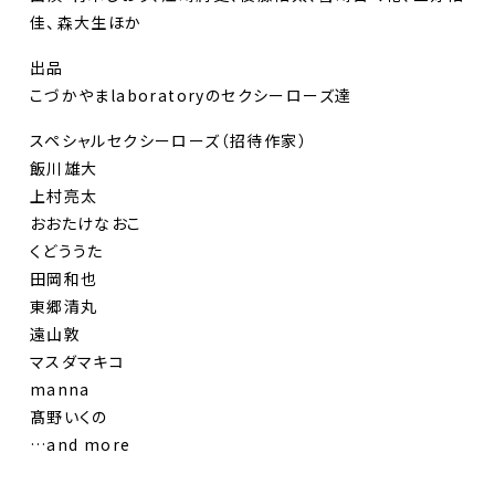
佳、森大生ほか
出品
こづかやまlaboratoryのセクシーローズ達
スペシャルセクシーローズ（招待作家）
飯川雄大
上村亮太
おおたけなおこ
くどううた
田岡和也
東郷清丸
遠山敦
マスダマキコ
manna
髙野いくの
…and more