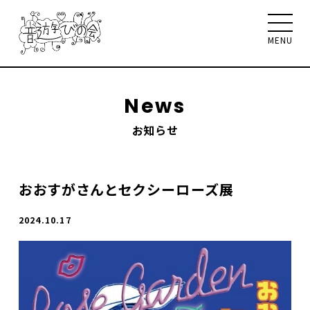
MENU
News
お知らせ
音遊びの会について
お知らせ
イベント
ワークショップ
聴く、見る、読む
おおすがさんとセクシーローズ展
メンバー
サポート
お問合せ
2024.10.17
Select Language
▼